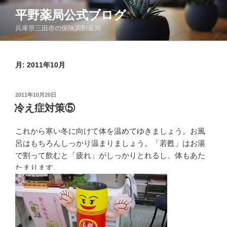
コ
平野薬局公式ブログ
ン
兵庫県三田市の保険調剤薬局
テ
ン
ツ
月:
2011年10月
へ
ス
キ
投
2011年10月20日
ッ
稿
冷え症対策⑤
日:
プ
これから寒い冬に向けて体を温めてゆきましょう。お風
呂はもちろんしっかり温まりましょう。「若甦」はお湯
で割って飲むと「疲れ」がしっかりとれるし、体もあた
たまります。