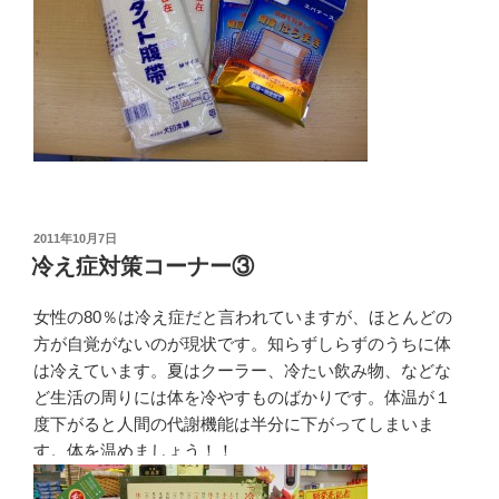
投
2011年10月7日
稿
冷え症対策コーナー③
日:
女性の80％は冷え症だと言われていますが、ほとんどの
方が自覚がないのが現状です。知らずしらずのうちに体
は冷えています。夏はクーラー、冷たい飲み物、などな
ど生活の周りには体を冷やすものばかりです。体温が１
度下がると人間の代謝機能は半分に下がってしまいま
す。体を温めましょう！！