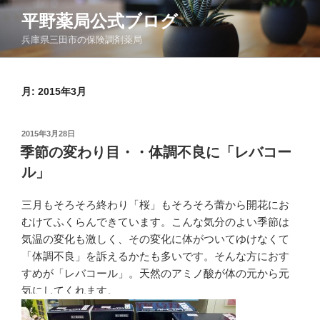
コ
平野薬局公式ブログ
ン
兵庫県三田市の保険調剤薬局
テ
ン
ツ
月:
2015年3月
へ
ス
キ
投
2015年3月28日
ッ
稿
季節の変わり目・・体調不良に「レバコー
日:
プ
ル」
三月もそろそろ終わり「桜」もそろそろ蕾から開花にお
むけてふくらんできています。こんな気分のよい季節は
気温の変化も激しく、その変化に体がついてゆけなくて
「体調不良」を訴えるかたも多いです。そんな方におす
すめが「レバコール」。天然のアミノ酸が体の元から元
気にしてくれます。