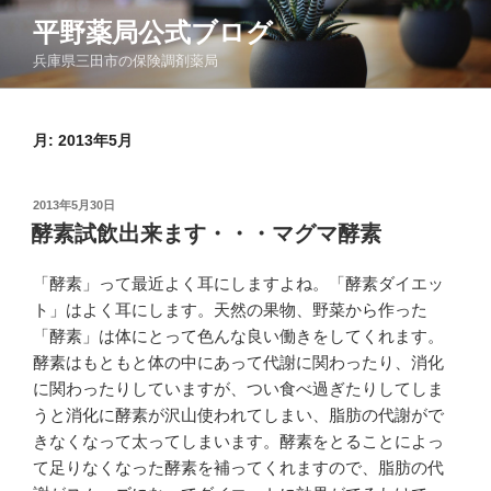
コ
平野薬局公式ブログ
ン
兵庫県三田市の保険調剤薬局
テ
ン
ツ
月:
2013年5月
へ
ス
キ
投
2013年5月30日
ッ
稿
酵素試飲出来ます・・・マグマ酵素
日:
プ
「酵素」って最近よく耳にしますよね。「酵素ダイエッ
ト」はよく耳にします。天然の果物、野菜から作った
「酵素」は体にとって色んな良い働きをしてくれます。
酵素はもともと体の中にあって代謝に関わったり、消化
に関わったりしていますが、つい食べ過ぎたりしてしま
うと消化に酵素が沢山使われてしまい、脂肪の代謝がで
きなくなって太ってしまいます。酵素をとることによっ
て足りなくなった酵素を補ってくれますので、脂肪の代