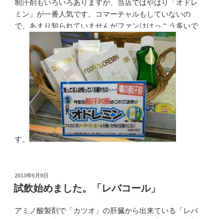
制汗剤もいろいろありますが、当店ではやはり「オドレ
ミン」が一番人気です。コマーチャルもしていないの
で、あまり知られていませんがファンはけっこう多いで
す。
投
2013年5月9日
稿
試飲始めました。「レバコール」
日:
アミノ酸製剤で「カツオ」の肝臓から出来ている「レバ