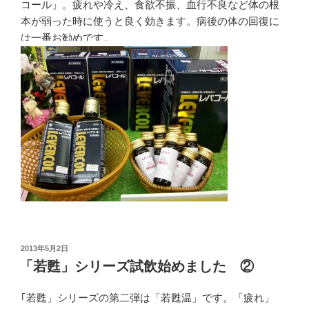
コール」。疲れや冷え、食欲不振、血行不良など体の根
本が弱った時に使うと良く効きます。病後の体の回復に
は一番お勧めです。
投
2013年5月2日
稿
「若甦」シリーズ試飲始めました ②
日:
｢若甦」シリーズの第二弾は「若甦温」です。「疲れ」