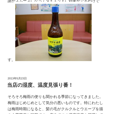
謝がスムーズになってダイエットに効果がでるわけで
す。
投
2013年5月23日
稿
当店の湿度、温度見張り番！
日:
そろそろ梅雨の便りも聞かれる季節になってきました。
梅雨はじめじめとして気分の悪いものです。特にわたし
は梅雨時期になると、髪の毛がクルクルとウエーブを描