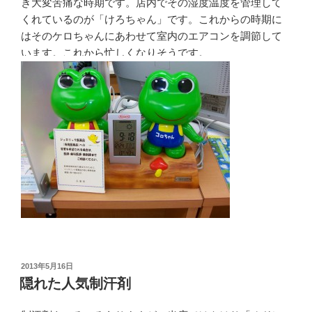
き大変苦痛な時期です。店内でその湿度温度を管理して
くれているのが「けろちゃん」です。これからの時期に
はそのケロちゃんにあわせて室内のエアコンを調節して
います。これから忙しくなりそうです。
投
2013年5月16日
稿
隠れた人気制汗剤
日: