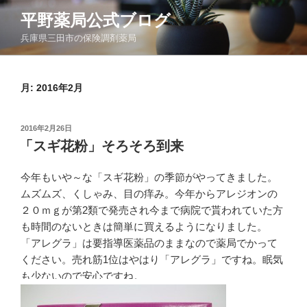
コ
平野薬局公式ブログ
ン
兵庫県三田市の保険調剤薬局
テ
ン
ツ
月:
2016年2月
へ
ス
キ
投
2016年2月26日
ッ
稿
「スギ花粉」そろそろ到来
日:
プ
今年もいや～な「スギ花粉」の季節がやってきました。
ムズムズ、くしゃみ、目の痒み。今年からアレジオンの
２０ｍｇが第2類で発売され今まで病院で貰われていた方
も時間のないときは簡単に買えるようになりました。
「アレグラ」は要指導医薬品のままなので薬局でかって
ください。売れ筋1位はやはり「アレグラ」ですね。眠気
も少ないので安心ですね。