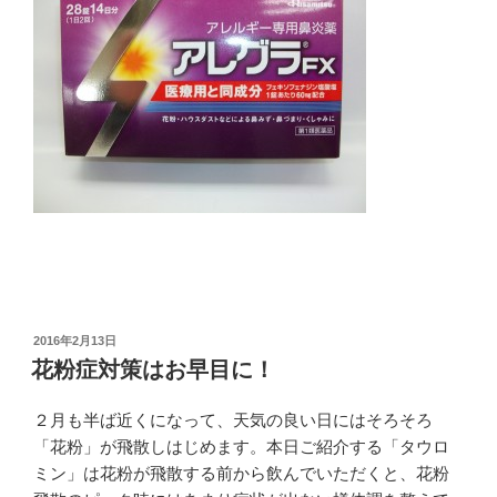
投
2016年2月13日
稿
花粉症対策はお早目に！
日:
２月も半ば近くになって、天気の良い日にはそろそろ
「花粉」が飛散しはじめます。本日ご紹介する「タウロ
ミン」は花粉が飛散する前から飲んでいただくと、花粉