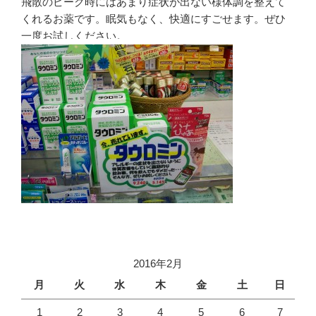
飛散のピーク時にはあまり症状が出ない様体調を整えて
くれるお薬です。眠気もなく、快適にすごせます。ぜひ
一度お試しください。
2016年2月
月
火
水
木
金
土
日
1
2
3
4
5
6
7