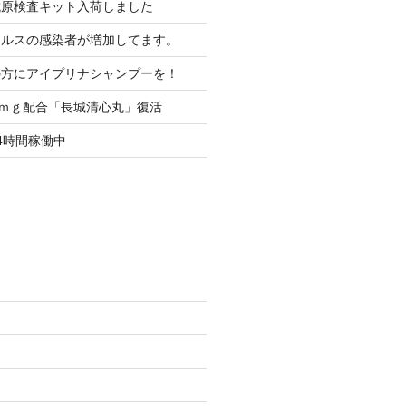
抗原検査キット入荷しました
イルスの感染者が増加してます。
の方にアイプリナシャンプーを！
0ｍｇ配合「長城清心丸」復活
4時間稼働中