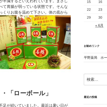
が半減するといえわれています。まさし
15
16
べて胃腸が弱っている状態です。そんな
22
23
っくりお腹を温めて下さい。体の底から
29
30
« 6月
お勧めリンク
平野薬局 ホ
検
索:
・・「ローボール」
最近の投稿
不足が続いていました。最近は暑い日が