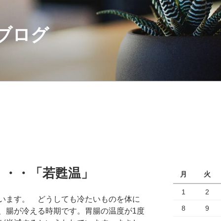
ブログ
・・・「若甦温」
月
火
1
2
います。 どうしても冷たいものを体に
8
9
、腸が冷える時期です。胃腸の温度が1度