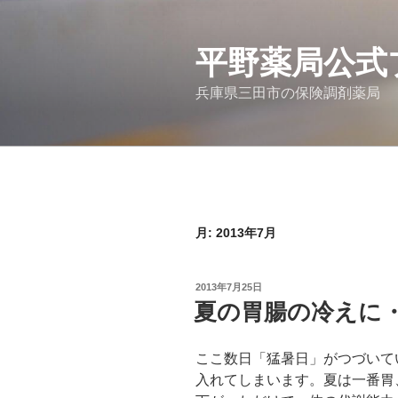
コ
ン
テ
平野薬局公式
ン
兵庫県三田市の保険調剤薬局
ツ
へ
ス
キ
ッ
プ
月:
2013年7月
投
2013年7月25日
稿
夏の胃腸の冷えに
日:
ここ数日「猛暑日」がつづいて
入れてしまいます。夏は一番胃