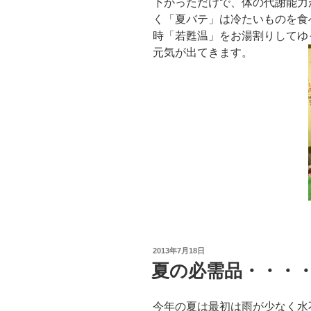
下がっただけで、体の代謝能力
く「夏バテ」は冷たいものを食
時「若甦温」をお湯割りしてゆ
元気が出てきます。
投
2013年7月18日
稿
夏の必需品・・・
日:
今年の夏は最初は雨が少なく水