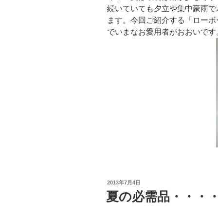
続いていても夕立や集中豪雨で
ます。今回ご紹介する「ローボ
でいまなお愛用者がおおいです
投
2013年7月4日
稿
夏の必需品・・・
日: